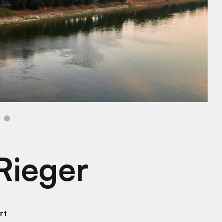
Rieger
rt