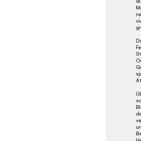
du
Mö
ne
vi
g
D
Fe
St
O
Gr
sp
At
Ü
s
Bl
d
ve
u
B
H