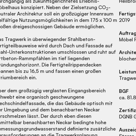
rchgängig als zukunftsgerichtetes Erlebnis-
Heilbro
belhaus konzipiert. Neben der Zielsetzung CO
-
2
utraler Architektur soll ein großzügiger Innenraum
Fertigs
elfältige Nutzungsmöglichkeiten in dem 175 x 100 m
2019
roßen dreigeschossigen Gebäude ermöglichen.
Auftra
as Tragwerk in überwiegender Stahlbeton-
Möbel 
rtigteilbauweise wird durch Dach und Fassade auf
ahl-Unterkonstruktionen umschlossen und ruht auf
Archit
rtbeton-Rammpfählen im tief liegenden
blocher
ündungshorizont. Die Fertigteilrippendecken
annen bis zu 16,5 m und fassen einen großen
Leistu
riumbereich ein.
Tragwer
ber dem großzügig verglasten Eingangsbereich
BGF
chwebt eine organisch geschwungene
ca. 81.
echschindelfassade, die das Gebäude optisch mit
er Umgebung und dem benachbarten Neckar
Zertifi
rschmelzen lässt. Der durch eben diesen
DGNB G
nmittelbar benachbarten Neckar bedingte hohe
emessungsgrundwasserstand definierte zusätzliche
Auszei
erausforderungen an die Tragwerksplanung.
Stores 