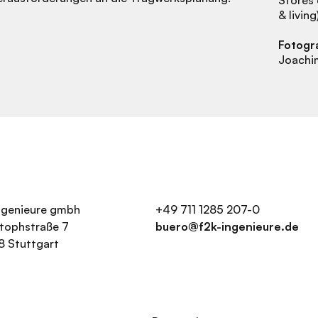
& living
Fotogr
Joachi
ingenieure gmbh
+49 711 1285 207-0
stophstraße 7
buero@f2k-ingenieure.de
8 Stuttgart