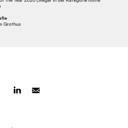
)
afie
m Grothus