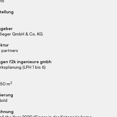
nn
tellung
ggeber
Rieger GmbH & Co. KG
ektur
 partners
ngen f2k ingenieure gmbh
ksplanung (LPH 1 bis 6)
2
850 m
zierung
old
chnung
of the Year 2020 (Sieger in der Kategorie home