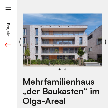
Skip
to
content
Projekt
Mehrfamilienhaus
„der Baukasten“ im
Olga-Areal