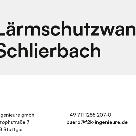
Lärmschutzwan
Schlierbach
ingenieure gmbh
+49 711 1285 207-0
stophstraße 7
buero@f2k-ingenieure.de
8 Stuttgart