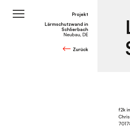
Skip
to
content
Projekt
Lärmschutzwand in
Schlierbach
Neubau, DE
Zurück
f2k 
Chri
7017