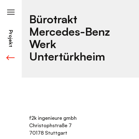
Skip
to
content
Bürotrakt
Mercedes-Benz
Projekt
Werk
Untertürkheim
f2k ingenieure gmbh
Christophstraße 7
70178 Stuttgart